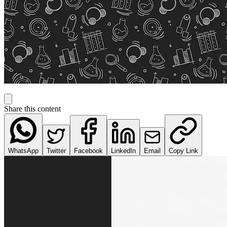
Share this content
WhatsApp
Twitter
Facebook
LinkedIn
Email
Copy Link