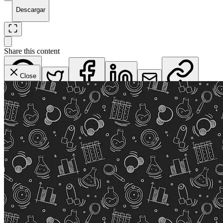
Descargar
Share this content
Close
WhatsApp
Twitter
Facebook
LinkedIn
Email
Copy Link