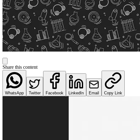
Share this content
WhatsApp
Twitter
Facebook
LinkedIn
Email
Copy Link