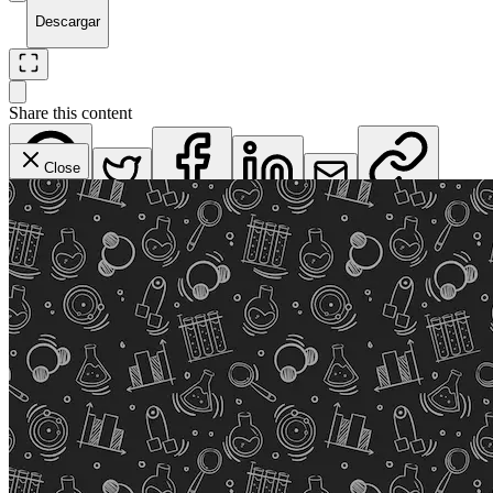
Descargar
Share this content
Close
WhatsApp
Twitter
Facebook
LinkedIn
Email
Copy Link