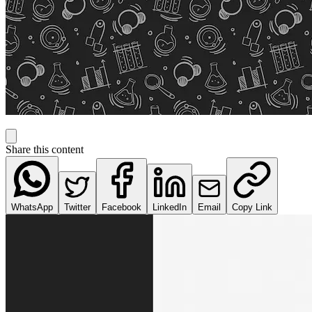
Share this content
WhatsApp
Twitter
Facebook
LinkedIn
Email
Copy Link