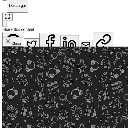
Descargar
Share this content
Close
WhatsApp
Twitter
Facebook
LinkedIn
Email
Copy Link