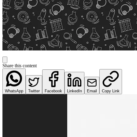
Share this content
WhatsApp
Twitter
Facebook
LinkedIn
Email
Copy Link